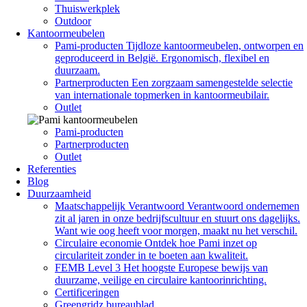
Thuiswerkplek
Outdoor
Kantoormeubelen
Pami-producten
Tijdloze kantoormeubelen, ontworpen en
geproduceerd in België. Ergonomisch, flexibel en
duurzaam.
Partnerproducten
Een zorgzaam samengestelde selectie
van internationale topmerken in kantoormeubilair.
Outlet
Pami-producten
Partnerproducten
Outlet
Referenties
Blog
Duurzaamheid
Maatschappelijk Verantwoord
Verantwoord ondernemen
zit al jaren in onze bedrijfscultuur en stuurt ons dagelijks.
Want wie oog heeft voor morgen, maakt nu het verschil.
Circulaire economie
Ontdek hoe Pami inzet op
circulariteit zonder in te boeten aan kwaliteit.
FEMB Level 3
Het hoogste Europese bewijs van
duurzame, veilige en circulaire kantoorinrichting.
Certificeringen
Greengridz bureaublad