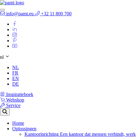
info@pami.eu
+32 11 800 700
nl
NL
FR
EN
DE
Inspiratieboek
Webshop
Service
Home
Oplossingen
Kantoorinrichting
Een kantoor dat mensen verbindt, werk