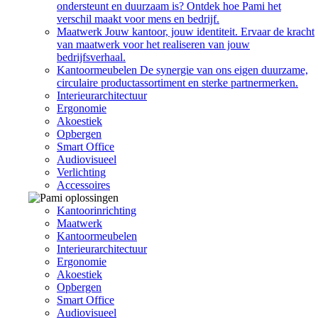
ondersteunt en duurzaam is? Ontdek hoe Pami het
verschil maakt voor mens en bedrijf.
Maatwerk
Jouw kantoor, jouw identiteit. Ervaar de kracht
van maatwerk voor het realiseren van jouw
bedrijfsverhaal.
Kantoormeubelen
De synergie van ons eigen duurzame,
circulaire productassortiment en sterke partnermerken.
Interieurarchitectuur
Ergonomie
Akoestiek
Opbergen
Smart Office
Audiovisueel
Verlichting
Accessoires
Kantoorinrichting
Maatwerk
Kantoormeubelen
Interieurarchitectuur
Ergonomie
Akoestiek
Opbergen
Smart Office
Audiovisueel