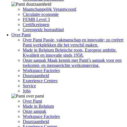
Maatschappelijk Verantwoord
Circulaire economie
FEMB Level 3
Certificeringen
Greengridz bureaublad
Over Pami
Over Pami
Passie, vakmanschap en innovatie; zo creëert
Pami werkplekken die het verschil maken.
Made in Belgium
Belgische roots, Europese ambitie.
Kwaliteit en innovatie sinds 1958.
Onze aanpak
Maak kennis met Pami’s aanpak voor een
toekomst- en mensgerichte werkomgeving.
Workspace Factories
Duurzaamheid
Experience Centres
Service
Jobs
Over Pami
Made in Belgium
Onze aanpak
Workspace Factories
Duurzaamheid
Experience Centres