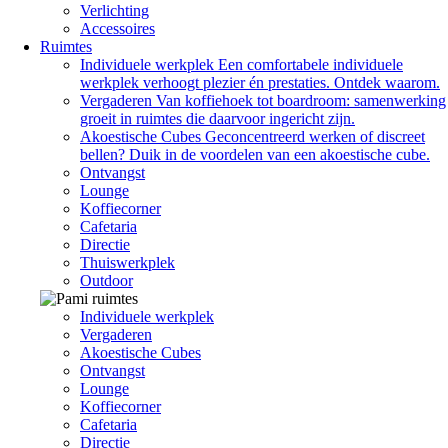
Verlichting
Accessoires
Ruimtes
Individuele werkplek
Een comfortabele individuele
werkplek verhoogt plezier én prestaties. Ontdek waarom.
Vergaderen
Van koffiehoek tot boardroom: samenwerking
groeit in ruimtes die daarvoor ingericht zijn.
Akoestische Cubes
Geconcentreerd werken of discreet
bellen? Duik in de voordelen van een akoestische cube.
Ontvangst
Lounge
Koffiecorner
Cafetaria
Directie
Thuiswerkplek
Outdoor
Individuele werkplek
Vergaderen
Akoestische Cubes
Ontvangst
Lounge
Koffiecorner
Cafetaria
Directie