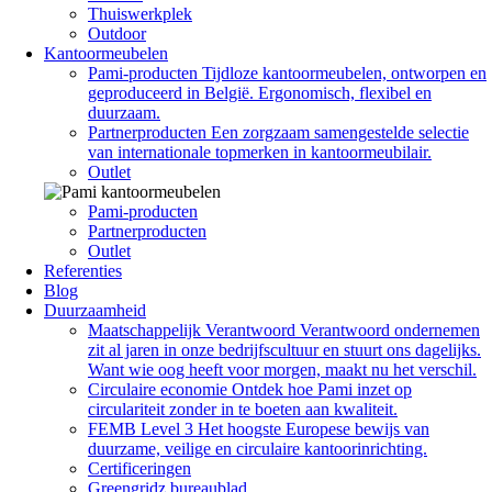
Thuiswerkplek
Outdoor
Kantoormeubelen
Pami-producten
Tijdloze kantoormeubelen, ontworpen en
geproduceerd in België. Ergonomisch, flexibel en
duurzaam.
Partnerproducten
Een zorgzaam samengestelde selectie
van internationale topmerken in kantoormeubilair.
Outlet
Pami-producten
Partnerproducten
Outlet
Referenties
Blog
Duurzaamheid
Maatschappelijk Verantwoord
Verantwoord ondernemen
zit al jaren in onze bedrijfscultuur en stuurt ons dagelijks.
Want wie oog heeft voor morgen, maakt nu het verschil.
Circulaire economie
Ontdek hoe Pami inzet op
circulariteit zonder in te boeten aan kwaliteit.
FEMB Level 3
Het hoogste Europese bewijs van
duurzame, veilige en circulaire kantoorinrichting.
Certificeringen
Greengridz bureaublad