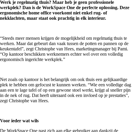
Werk je regelmatig thuis? Maar heb je geen professionele
werkplek? Dan is de WorkSpace One de perfecte oplossing. Deze
ergonomische home office voorkomt niet enkel rug- of
nekklachten, maar staat ook prachtig in elk interieur.
“Steeds meer mensen krijgen de mogelijkheid om regelmatig thuis te
werken. Maar dat gebeurt dan vaak tussen de potten en pannen op de
keukentafel”, zegt Christophe van Hees, marketingmanager bij Pami.
“Op kantoor beschikken werknemers echter wel over een volledig
ergonomisch ingerichte werkplek.”
Net zoals op kantoor is het belangrijk om ook thuis een gelijkaardige
plek te hebben om gefocust te kunnen werken. “Wie een volledige dag
aan een te lage tafel of op een gewone stoel werkt, krijgt al sneller pijn
in de nek of rug. Dat heeft uiteraard ook een invloed op je prestaties”,
zegt Christophe van Hees.
Voor ieder wat wils
De WorkSpace One past zich aan elke gebruiker aan dankzij de