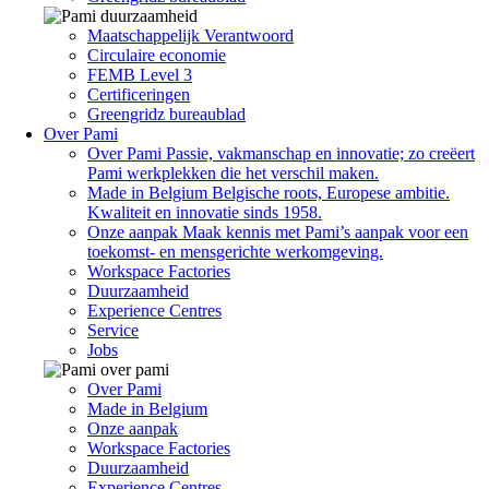
Maatschappelijk Verantwoord
Circulaire economie
FEMB Level 3
Certificeringen
Greengridz bureaublad
Over Pami
Over Pami
Passie, vakmanschap en innovatie; zo creëert
Pami werkplekken die het verschil maken.
Made in Belgium
Belgische roots, Europese ambitie.
Kwaliteit en innovatie sinds 1958.
Onze aanpak
Maak kennis met Pami’s aanpak voor een
toekomst- en mensgerichte werkomgeving.
Workspace Factories
Duurzaamheid
Experience Centres
Service
Jobs
Over Pami
Made in Belgium
Onze aanpak
Workspace Factories
Duurzaamheid
Experience Centres