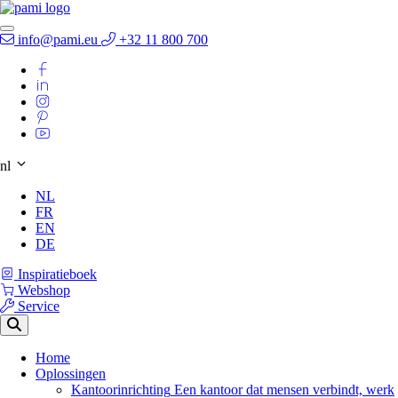
info@pami.eu
+32 11 800 700
nl
NL
FR
EN
DE
Inspiratieboek
Webshop
Service
Home
Oplossingen
Kantoorinrichting
Een kantoor dat mensen verbindt, werk