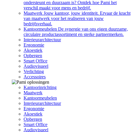
ondersteunt en duurzaam is? Ontdek hoe Pami het
verschil maakt voor mens en bedrijf.
Maatwerk
Jouw kantoor, jouw identiteit. Ervaar de kracht
van maatwerk voor het realiseren van jouw
bedrijfsverhaal.
Kantoormeubelen
De synergie van ons eigen duurzame,
circulaire productassortiment en sterke partnermerken.
Interieurarchitectuur
Ergonomie
Akoestiek
Opbergen
Smart Office
Audiovisueel
Verlichting
Accessoires
Kantoorinrichting
Maatwerk
Kantoormeubelen
Interieurarchitectuur
Ergonomie
Akoestiek
Opbergen
Smart Office
Audiovisueel