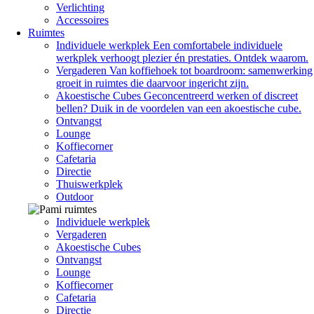
Verlichting
Accessoires
Ruimtes
Individuele werkplek
Een comfortabele individuele
werkplek verhoogt plezier én prestaties. Ontdek waarom.
Vergaderen
Van koffiehoek tot boardroom: samenwerking
groeit in ruimtes die daarvoor ingericht zijn.
Akoestische Cubes
Geconcentreerd werken of discreet
bellen? Duik in de voordelen van een akoestische cube.
Ontvangst
Lounge
Koffiecorner
Cafetaria
Directie
Thuiswerkplek
Outdoor
Individuele werkplek
Vergaderen
Akoestische Cubes
Ontvangst
Lounge
Koffiecorner
Cafetaria
Directie