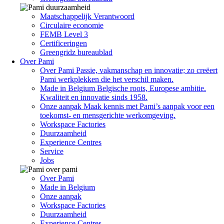
Maatschappelijk Verantwoord
Circulaire economie
FEMB Level 3
Certificeringen
Greengridz bureaublad
Over Pami
Over Pami
Passie, vakmanschap en innovatie; zo creëert
Pami werkplekken die het verschil maken.
Made in Belgium
Belgische roots, Europese ambitie.
Kwaliteit en innovatie sinds 1958.
Onze aanpak
Maak kennis met Pami’s aanpak voor een
toekomst- en mensgerichte werkomgeving.
Workspace Factories
Duurzaamheid
Experience Centres
Service
Jobs
Over Pami
Made in Belgium
Onze aanpak
Workspace Factories
Duurzaamheid
Experience Centres