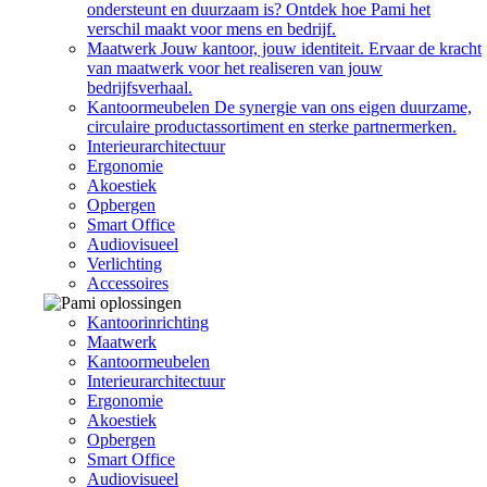
ondersteunt en duurzaam is? Ontdek hoe Pami het
verschil maakt voor mens en bedrijf.
Maatwerk
Jouw kantoor, jouw identiteit. Ervaar de kracht
van maatwerk voor het realiseren van jouw
bedrijfsverhaal.
Kantoormeubelen
De synergie van ons eigen duurzame,
circulaire productassortiment en sterke partnermerken.
Interieurarchitectuur
Ergonomie
Akoestiek
Opbergen
Smart Office
Audiovisueel
Verlichting
Accessoires
Kantoorinrichting
Maatwerk
Kantoormeubelen
Interieurarchitectuur
Ergonomie
Akoestiek
Opbergen
Smart Office
Audiovisueel