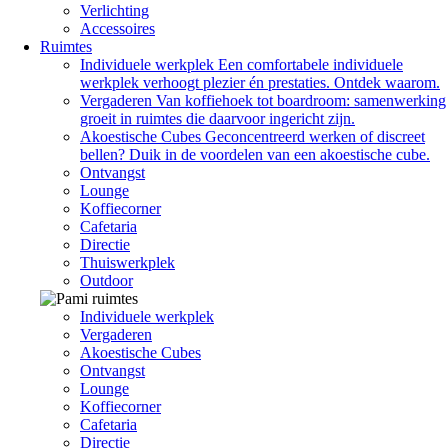
Verlichting
Accessoires
Ruimtes
Individuele werkplek
Een comfortabele individuele
werkplek verhoogt plezier én prestaties. Ontdek waarom.
Vergaderen
Van koffiehoek tot boardroom: samenwerking
groeit in ruimtes die daarvoor ingericht zijn.
Akoestische Cubes
Geconcentreerd werken of discreet
bellen? Duik in de voordelen van een akoestische cube.
Ontvangst
Lounge
Koffiecorner
Cafetaria
Directie
Thuiswerkplek
Outdoor
Individuele werkplek
Vergaderen
Akoestische Cubes
Ontvangst
Lounge
Koffiecorner
Cafetaria
Directie