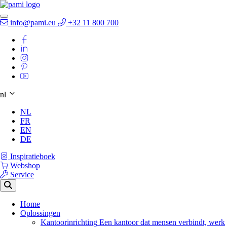
info@pami.eu
+32 11 800 700
nl
NL
FR
EN
DE
Inspiratieboek
Webshop
Service
Home
Oplossingen
Kantoorinrichting
Een kantoor dat mensen verbindt, werk