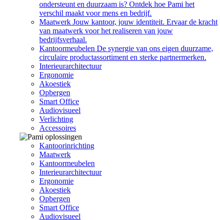
ondersteunt en duurzaam is? Ontdek hoe Pami het
verschil maakt voor mens en bedrijf.
Maatwerk
Jouw kantoor, jouw identiteit. Ervaar de kracht
van maatwerk voor het realiseren van jouw
bedrijfsverhaal.
Kantoormeubelen
De synergie van ons eigen duurzame,
circulaire productassortiment en sterke partnermerken.
Interieurarchitectuur
Ergonomie
Akoestiek
Opbergen
Smart Office
Audiovisueel
Verlichting
Accessoires
Kantoorinrichting
Maatwerk
Kantoormeubelen
Interieurarchitectuur
Ergonomie
Akoestiek
Opbergen
Smart Office
Audiovisueel