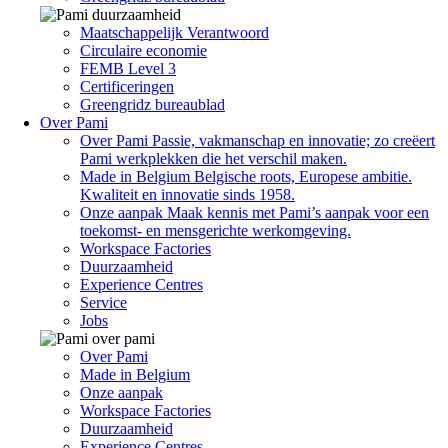
Maatschappelijk Verantwoord
Circulaire economie
FEMB Level 3
Certificeringen
Greengridz bureaublad
Over Pami
Over Pami
Passie, vakmanschap en innovatie; zo creëert
Pami werkplekken die het verschil maken.
Made in Belgium
Belgische roots, Europese ambitie.
Kwaliteit en innovatie sinds 1958.
Onze aanpak
Maak kennis met Pami’s aanpak voor een
toekomst- en mensgerichte werkomgeving.
Workspace Factories
Duurzaamheid
Experience Centres
Service
Jobs
Over Pami
Made in Belgium
Onze aanpak
Workspace Factories
Duurzaamheid
Experience Centres