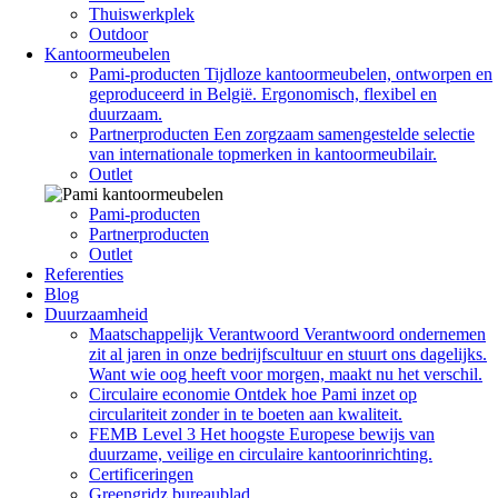
Thuiswerkplek
Outdoor
Kantoormeubelen
Pami-producten
Tijdloze kantoormeubelen, ontworpen en
geproduceerd in België. Ergonomisch, flexibel en
duurzaam.
Partnerproducten
Een zorgzaam samengestelde selectie
van internationale topmerken in kantoormeubilair.
Outlet
Pami-producten
Partnerproducten
Outlet
Referenties
Blog
Duurzaamheid
Maatschappelijk Verantwoord
Verantwoord ondernemen
zit al jaren in onze bedrijfscultuur en stuurt ons dagelijks.
Want wie oog heeft voor morgen, maakt nu het verschil.
Circulaire economie
Ontdek hoe Pami inzet op
circulariteit zonder in te boeten aan kwaliteit.
FEMB Level 3
Het hoogste Europese bewijs van
duurzame, veilige en circulaire kantoorinrichting.
Certificeringen
Greengridz bureaublad