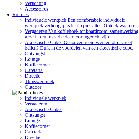
Verlichting
Accessoires
Ruimtes
Individuele werkplek
Een comfortabele individuele
werkplek verhoogt plezier én prestaties. Ontdek waarom.
Vergaderen
Van koffiehoek tot boardroom: samenwerking
groeit in ruimtes die daarvoor ingericht zijn.
Akoestische Cubes
Geconcentreerd werken of discreet
bellen? Duik in de voordelen van een akoestische cube.
Ontvangst
Lounge
Koffiecorner
Cafetaria
Directie
Thuiswerkplek
Outdoor
Individuele werkplek
Vergaderen
Akoestische Cubes
Ontvangst
Lounge
Koffiecorner
Cafetaria
Directie