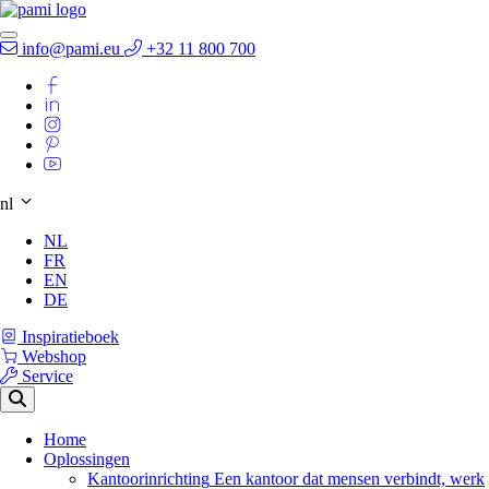
info@pami.eu
+32 11 800 700
nl
NL
FR
EN
DE
Inspiratieboek
Webshop
Service
Home
Oplossingen
Kantoorinrichting
Een kantoor dat mensen verbindt, werk