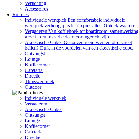
Verlichting
Accessoires
Ruimtes
Individuele werkplek
Een comfortabele individuele
werkplek verhoogt plezier én prestaties. Ontdek waarom.
Vergaderen
Van koffiehoek tot boardroom: samenwerking
groeit in ruimtes die daarvoor ingericht zijn.
Akoestische Cubes
Geconcentreerd werken of discreet
bellen? Duik in de voordelen van een akoestische cube.
Ontvangst
Lounge
Koffiecorner
Cafetaria
Directie
Thuiswerkplek
Outdoor
Individuele werkplek
Vergaderen
Akoestische Cubes
Ontvangst
Lounge
Koffiecorner
Cafetaria
Directie