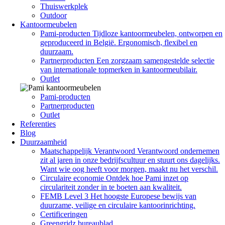
Thuiswerkplek
Outdoor
Kantoormeubelen
Pami-producten
Tijdloze kantoormeubelen, ontworpen en
geproduceerd in België. Ergonomisch, flexibel en
duurzaam.
Partnerproducten
Een zorgzaam samengestelde selectie
van internationale topmerken in kantoormeubilair.
Outlet
Pami-producten
Partnerproducten
Outlet
Referenties
Blog
Duurzaamheid
Maatschappelijk Verantwoord
Verantwoord ondernemen
zit al jaren in onze bedrijfscultuur en stuurt ons dagelijks.
Want wie oog heeft voor morgen, maakt nu het verschil.
Circulaire economie
Ontdek hoe Pami inzet op
circulariteit zonder in te boeten aan kwaliteit.
FEMB Level 3
Het hoogste Europese bewijs van
duurzame, veilige en circulaire kantoorinrichting.
Certificeringen
Greengridz bureaublad