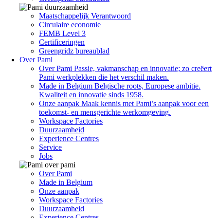
Maatschappelijk Verantwoord
Circulaire economie
FEMB Level 3
Certificeringen
Greengridz bureaublad
Over Pami
Over Pami
Passie, vakmanschap en innovatie; zo creëert
Pami werkplekken die het verschil maken.
Made in Belgium
Belgische roots, Europese ambitie.
Kwaliteit en innovatie sinds 1958.
Onze aanpak
Maak kennis met Pami’s aanpak voor een
toekomst- en mensgerichte werkomgeving.
Workspace Factories
Duurzaamheid
Experience Centres
Service
Jobs
Over Pami
Made in Belgium
Onze aanpak
Workspace Factories
Duurzaamheid
Experience Centres