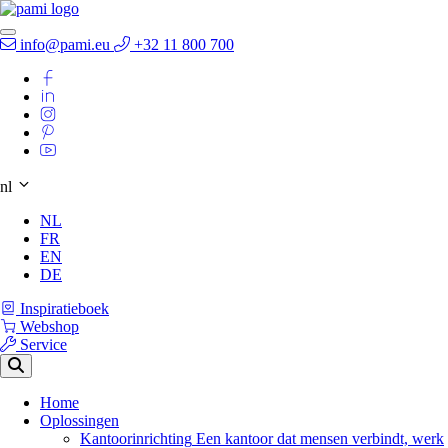
info@pami.eu
+32 11 800 700
nl
NL
FR
EN
DE
Inspiratieboek
Webshop
Service
Home
Oplossingen
Kantoorinrichting
Een kantoor dat mensen verbindt, werk