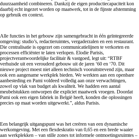
duurzaamheid combineren. Dankzij de eigen productiecapaciteit kon
daarbij echt ingezet worden op maatwerk, tot in de fijnste afstemming
op gebruik en context.
Alle functies in het gebouw zijn samengebracht in één geïntegreerde
omgeving: studio’s, redactieruimtes, vergaderzalen en een restaurant.
Die centralisatie is opgezet om communicatielijnen te verkorten en
processen efficiënter te laten verlopen. Elodie Parisis,
projectverantwoordelijke facilitair & vastgoed, legt uit: “RTBF
verhuisde uit een verouderd gebouw uit de jaren ‘60 en ‘70. Dit
nieuwe project moest niet alleen technisch vooruitstrevend zijn, maar
ook een aangename werkplek bieden. We werkten aan een openbare
aanbesteding en Pami voldeed volledig aan onze verwachtingen,
zowel op vlak van budget als kwaliteit. We hadden een aantal
meubelstukken ontworpen die expliciet maatwerk vroegen. Doordat
Pami ook een eigen fabriek in België heeft, konden die oplossingen
precies op maat worden uitgewerkt.”, aldus Parisis.
Een belangrijk uitgangspunt was het creëren van een dynamische
werkomgeving. Met een flexdeskratio van 0,65 en een brede waaier
aan werkplekken – van stille zones tot informele ontmoetingsruimtes –