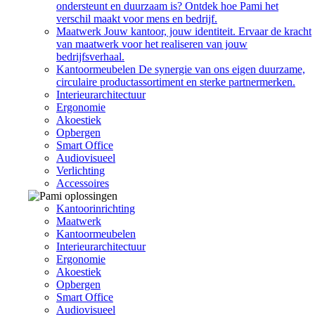
ondersteunt en duurzaam is? Ontdek hoe Pami het
verschil maakt voor mens en bedrijf.
Maatwerk
Jouw kantoor, jouw identiteit. Ervaar de kracht
van maatwerk voor het realiseren van jouw
bedrijfsverhaal.
Kantoormeubelen
De synergie van ons eigen duurzame,
circulaire productassortiment en sterke partnermerken.
Interieurarchitectuur
Ergonomie
Akoestiek
Opbergen
Smart Office
Audiovisueel
Verlichting
Accessoires
Kantoorinrichting
Maatwerk
Kantoormeubelen
Interieurarchitectuur
Ergonomie
Akoestiek
Opbergen
Smart Office
Audiovisueel